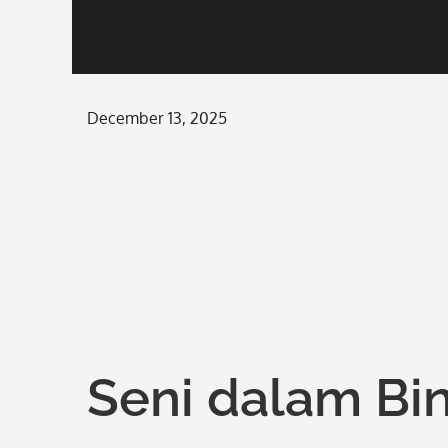
Posted
December 13, 2025
on
Seni dalam Bin