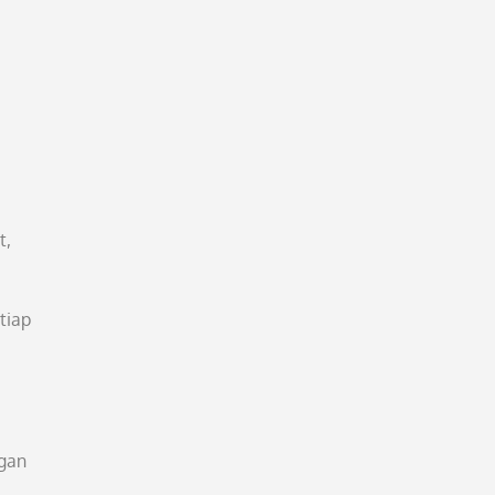
t,
tiap
ngan