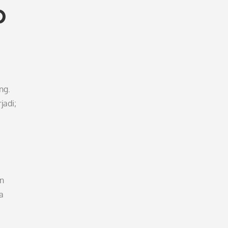
p
ng.
jadi;
an
a