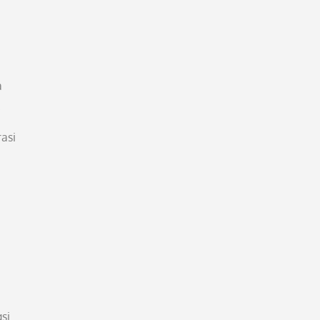
a
.
asi
si