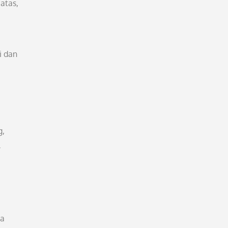
atas,
i dan
g,
.
ya