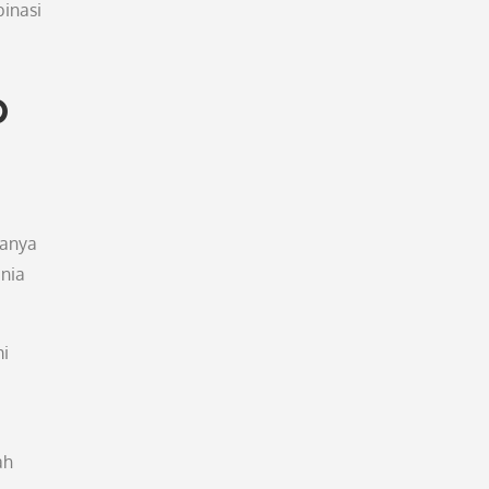
inasi
p
hanya
nia
mi
ah