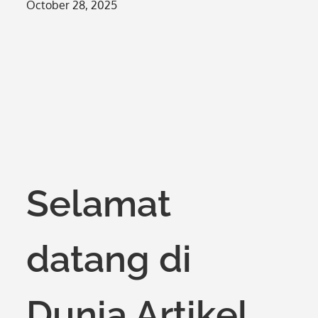
Posted
October 28, 2025
on
Selamat
datang di
Dunia Artikel