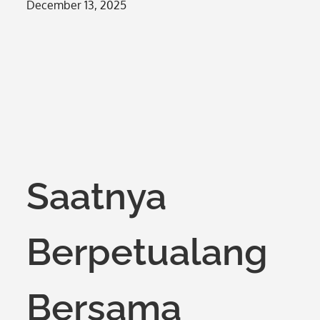
Posted
December 13, 2025
on
Saatnya
Berpetualang
Bersama