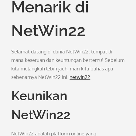
Menarik di
NetWin22
Selamat datang di dunia NetWin22, tempat di
mana keseruan dan keuntungan bertemu! Sebelum
kita melangkah lebih jauh, mari kita bahas apa
sebenarnya NetWin22 ini.
netwin22
Keunikan
NetWin22
NetWin22 adalah platform online yang