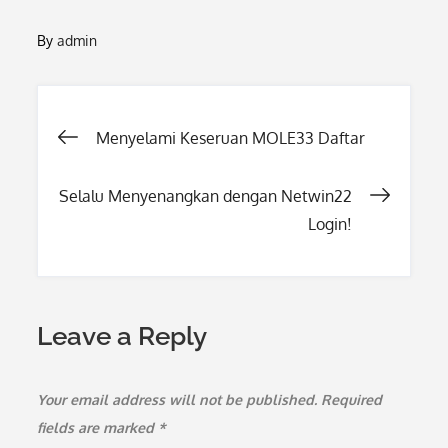
By
admin
Post
Menyelami Keseruan MOLE33 Daftar
navigation
Selalu Menyenangkan dengan Netwin22
Login!
Leave a Reply
Your email address will not be published.
Required
fields are marked
*