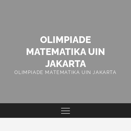
Skip
to
content
OLIMPIADE
MATEMATIKA UIN
JAKARTA
OLIMPIADE MATEMATIKA UIN JAKARTA