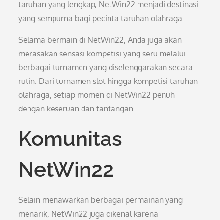
taruhan yang lengkap, NetWin22 menjadi destinasi
yang sempurna bagi pecinta taruhan olahraga.
Selama bermain di NetWin22, Anda juga akan
merasakan sensasi kompetisi yang seru melalui
berbagai turnamen yang diselenggarakan secara
rutin. Dari turnamen slot hingga kompetisi taruhan
olahraga, setiap momen di NetWin22 penuh
dengan keseruan dan tantangan.
Komunitas
NetWin22
Selain menawarkan berbagai permainan yang
menarik, NetWin22 juga dikenal karena