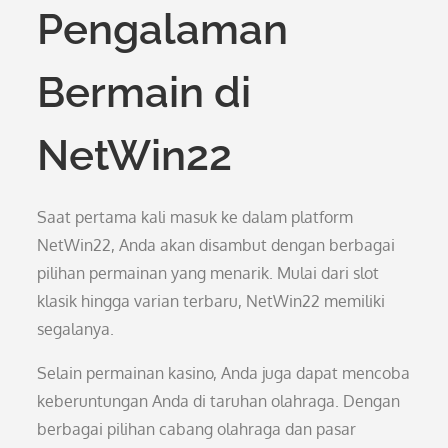
Pengalaman
Bermain di
NetWin22
Saat pertama kali masuk ke dalam platform
NetWin22, Anda akan disambut dengan berbagai
pilihan permainan yang menarik. Mulai dari slot
klasik hingga varian terbaru, NetWin22 memiliki
segalanya.
Selain permainan kasino, Anda juga dapat mencoba
keberuntungan Anda di taruhan olahraga. Dengan
berbagai pilihan cabang olahraga dan pasar