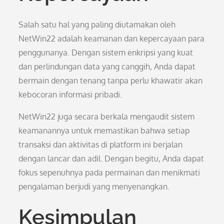
Salah satu hal yang paling diutamakan oleh
NetWin22 adalah keamanan dan kepercayaan para
penggunanya. Dengan sistem enkripsi yang kuat
dan perlindungan data yang canggih, Anda dapat
bermain dengan tenang tanpa perlu khawatir akan
kebocoran informasi pribadi.
NetWin22 juga secara berkala mengaudit sistem
keamanannya untuk memastikan bahwa setiap
transaksi dan aktivitas di platform ini berjalan
dengan lancar dan adil. Dengan begitu, Anda dapat
fokus sepenuhnya pada permainan dan menikmati
pengalaman berjudi yang menyenangkan.
Kesimpulan