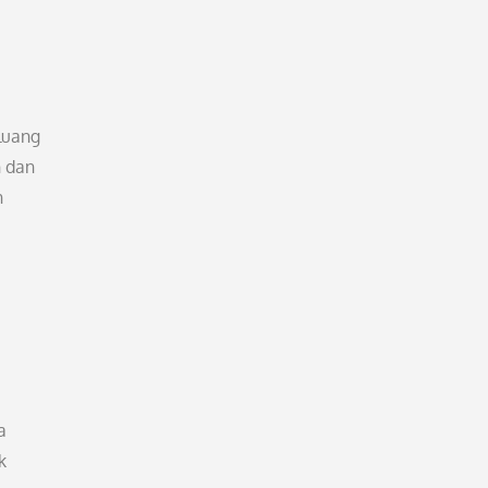
luang
n dan
n
a
k