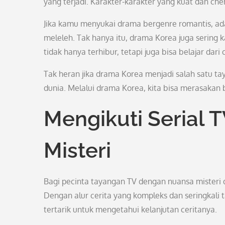
yang terjadi. Karakter-karakter yang kuat dan che
Jika kamu menyukai drama bergenre romantis, ad
meleleh. Tak hanya itu, drama Korea juga serin
tidak hanya terhibur, tetapi juga bisa belajar dari 
Tak heran jika drama Korea menjadi salah satu t
dunia. Melalui drama Korea, kita bisa merasakan 
Mengikuti Serial 
Misteri
Bagi pecinta tayangan TV dengan nuansa misteri da
Dengan alur cerita yang kompleks dan seringkali
tertarik untuk mengetahui kelanjutan ceritanya.