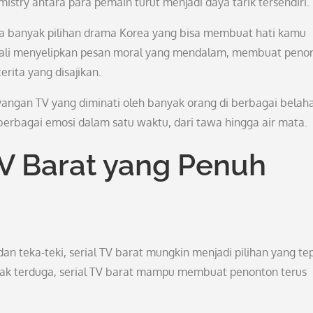
mistry antara para pemain turut menjadi daya tarik tersendiri.
a banyak pilihan drama Korea yang bisa membuat hati kamu
g kali menyelipkan pesan moral yang mendalam, membuat peno
cerita yang disajikan.
ayangan TV yang diminati oleh banyak orang di berbagai belah
berbagai emosi dalam satu waktu, dari tawa hingga air mata.
TV Barat yang Penuh
n teka-teki, serial TV barat mungkin menjadi pilihan yang tep
 tak terduga, serial TV barat mampu membuat penonton terus