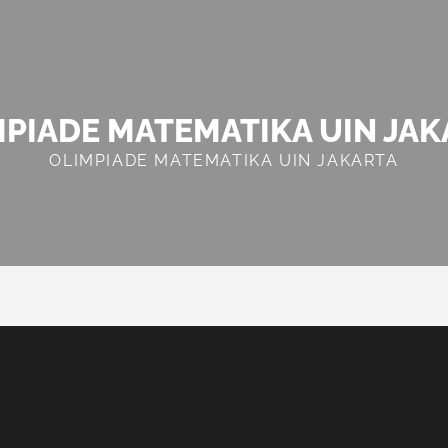
MPIADE MATEMATIKA UIN JAK
OLIMPIADE MATEMATIKA UIN JAKARTA