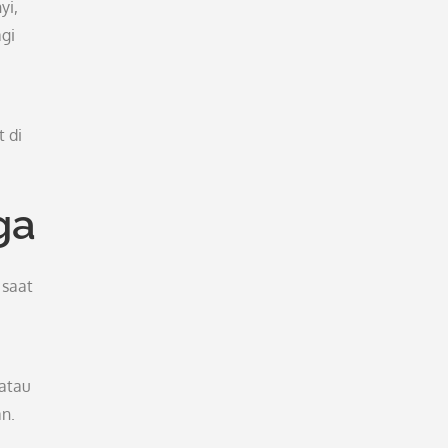
yi,
gi
 di
ga
 saat
atau
n.