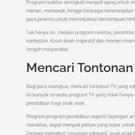
Program realitas seringkali menjadi ajang untuk
menari, memasak, hingga berbagai keterampilan
para peserta untuk menunjukkan kemampuan terb
Tak hanya itu, melalui program realitas, penonton j
kontestan. Kisah-kisah inspiratif dan momen-mo
tengah masyarakat.
Mencari Tontonan 
Bagi para orangtua, mencari tontonan TV yang edu
ini banyak tersedia program TV yang tidak hanya
pendidikan bagi anak-anak.
Program-program pendidikan seperti tayangan a
moralitas, dapat menjadi pilihan yang tepat un
Dengan mengikuti tayangan edukatif, anak-anak bi