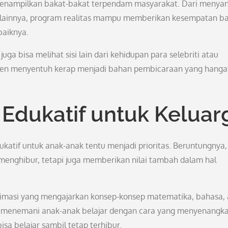
 menampilkan bakat-bakat terpendam masyarakat. Dari menyan
 lainnya, program realitas mampu memberikan kesempatan ba
aiknya.
uga bisa melihat sisi lain dari kehidupan para selebriti atau
men menyentuh kerap menjadi bahan pembicaraan yang hangat
Edukatif untuk Keluar
katif untuk anak-anak tentu menjadi prioritas. Beruntungnya,
 menghibur, tetapi juga memberikan nilai tambah dalam hal
nimasi yang mengajarkan konsep-konsep matematika, bahasa, 
tuk menemani anak-anak belajar dengan cara yang menyenangka
sa belajar sambil tetap terhibur.