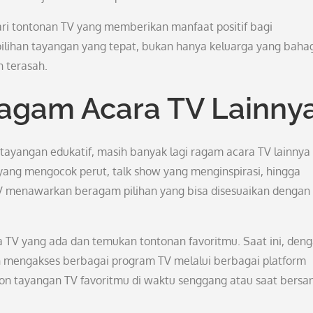
ari tontonan TV yang memberikan manfaat positif bagi
ihan tayangan yang tepat, bukan hanya keluarga yang bahag
 terasah.
agam Acara TV Lainny
n tayangan edukatif, masih banyak lagi ragam acara TV lainnya
i yang mengocok perut, talk show yang menginspirasi, hingga
 menawarkan beragam pilihan yang bisa disesuaikan dengan
ra TV yang ada dan temukan tontonan favoritmu. Saat ini, den
 mengakses berbagai program TV melalui berbagai platform
on tayangan TV favoritmu di waktu senggang atau saat bersan