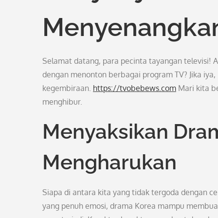
Menyenangka
Selamat datang, para pecinta tayangan televisi
dengan menonton berbagai program TV? Jika iya,
kegembiraan.
https://tvobebews.com
Mari kita 
menghibur.
Menyaksikan Dra
Mengharukan
Siapa di antara kita yang tidak tergoda dengan c
yang penuh emosi, drama Korea mampu membuat p