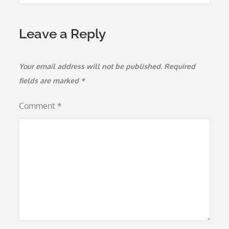
Leave a Reply
Your email address will not be published.
Required
fields are marked
*
Comment
*