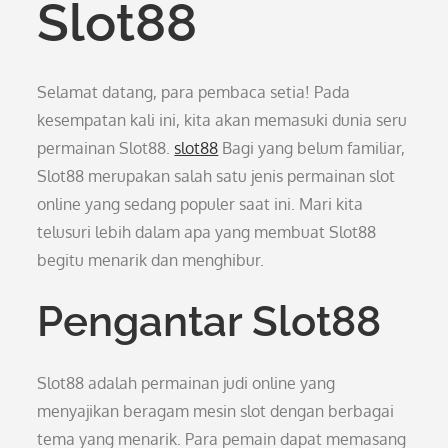
Slot88
Selamat datang, para pembaca setia! Pada
kesempatan kali ini, kita akan memasuki dunia seru
permainan Slot88.
slot88
Bagi yang belum familiar,
Slot88 merupakan salah satu jenis permainan slot
online yang sedang populer saat ini. Mari kita
telusuri lebih dalam apa yang membuat Slot88
begitu menarik dan menghibur.
Pengantar Slot88
Slot88 adalah permainan judi online yang
menyajikan beragam mesin slot dengan berbagai
tema yang menarik. Para pemain dapat memasang