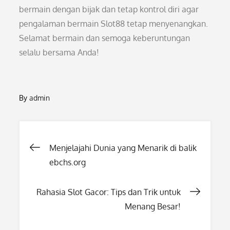
bermain dengan bijak dan tetap kontrol diri agar
pengalaman bermain Slot88 tetap menyenangkan.
Selamat bermain dan semoga keberuntungan
selalu bersama Anda!
By
admin
Post
Menjelajahi Dunia yang Menarik di balik
ebchs.org
navigation
Rahasia Slot Gacor: Tips dan Trik untuk
Menang Besar!