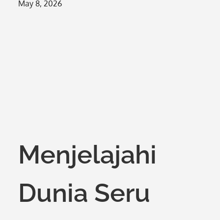
Posted
May 8, 2026
on
Menjelajahi
Dunia Seru