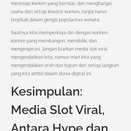
meresapi konten yang bernilai, dan menghargai
usaha dari setiap kreator konten, tanpa harus
terjebak dalam gengsi popularitas semata.
Saatnya kita memperkaya diri dengan konten-
konten yang membangun, mendidik, dan
menginspirasi. Jangan biarkan media slot viral
mengendalikan kita, namun mari kita yang
mengendalikan arah dan tujuan dari setiap langkah
yang kita ambil dalam dunia digital ini.
Kesimpulan:
Media Slot Viral,
Antara Hype dan