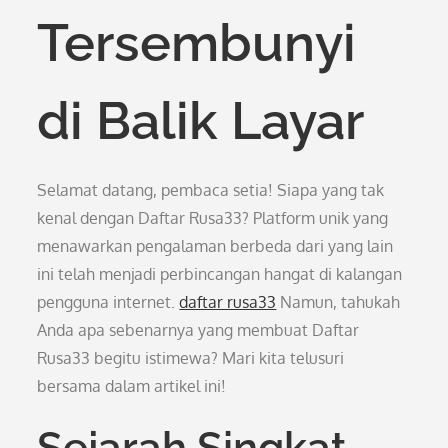
Tersembunyi
di Balik Layar
Selamat datang, pembaca setia! Siapa yang tak
kenal dengan Daftar Rusa33? Platform unik yang
menawarkan pengalaman berbeda dari yang lain
ini telah menjadi perbincangan hangat di kalangan
pengguna internet.
daftar rusa33
Namun, tahukah
Anda apa sebenarnya yang membuat Daftar
Rusa33 begitu istimewa? Mari kita telusuri
bersama dalam artikel ini!
Sejarah Singkat