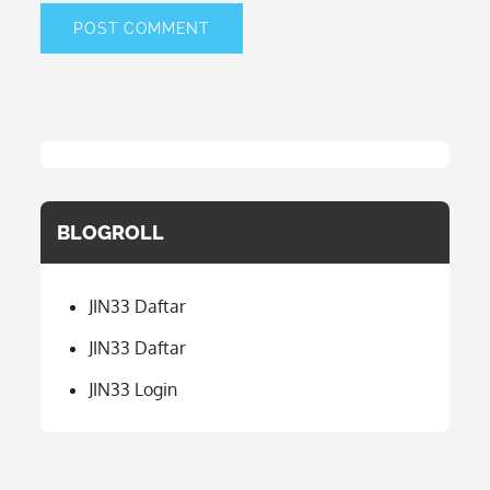
BLOGROLL
JIN33 Daftar
JIN33 Daftar
JIN33 Login