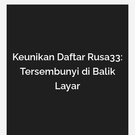
Keunikan Daftar Rusa33:
Tersembunyi di Balik
Layar