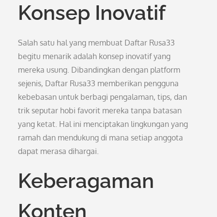
Konsep Inovatif
Salah satu hal yang membuat Daftar Rusa33
begitu menarik adalah konsep inovatif yang
mereka usung. Dibandingkan dengan platform
sejenis, Daftar Rusa33 memberikan pengguna
kebebasan untuk berbagi pengalaman, tips, dan
trik seputar hobi favorit mereka tanpa batasan
yang ketat. Hal ini menciptakan lingkungan yang
ramah dan mendukung di mana setiap anggota
dapat merasa dihargai.
Keberagaman
Konten