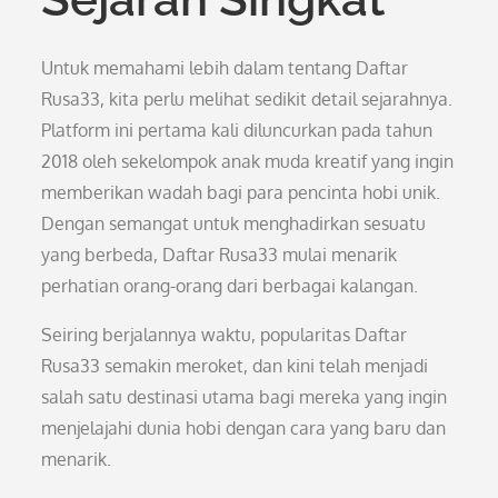
Untuk memahami lebih dalam tentang Daftar
Rusa33, kita perlu melihat sedikit detail sejarahnya.
Platform ini pertama kali diluncurkan pada tahun
2018 oleh sekelompok anak muda kreatif yang ingin
memberikan wadah bagi para pencinta hobi unik.
Dengan semangat untuk menghadirkan sesuatu
yang berbeda, Daftar Rusa33 mulai menarik
perhatian orang-orang dari berbagai kalangan.
Seiring berjalannya waktu, popularitas Daftar
Rusa33 semakin meroket, dan kini telah menjadi
salah satu destinasi utama bagi mereka yang ingin
menjelajahi dunia hobi dengan cara yang baru dan
menarik.