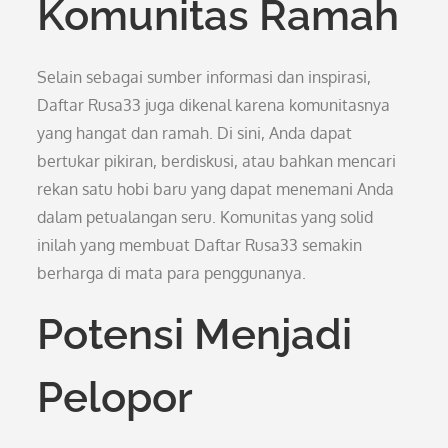
Komunitas Ramah
Selain sebagai sumber informasi dan inspirasi,
Daftar Rusa33 juga dikenal karena komunitasnya
yang hangat dan ramah. Di sini, Anda dapat
bertukar pikiran, berdiskusi, atau bahkan mencari
rekan satu hobi baru yang dapat menemani Anda
dalam petualangan seru. Komunitas yang solid
inilah yang membuat Daftar Rusa33 semakin
berharga di mata para penggunanya.
Potensi Menjadi
Pelopor