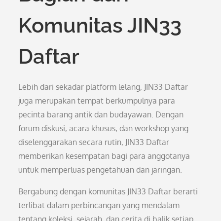
Komunitas JIN33
Daftar
Lebih dari sekadar platform lelang, JIN33 Daftar
juga merupakan tempat berkumpulnya para
pecinta barang antik dan budayawan. Dengan
forum diskusi, acara khusus, dan workshop yang
diselenggarakan secara rutin, JIN33 Daftar
memberikan kesempatan bagi para anggotanya
untuk memperluas pengetahuan dan jaringan.
Bergabung dengan komunitas JIN33 Daftar berarti
terlibat dalam perbincangan yang mendalam
tentang koleksi, sejarah, dan cerita di balik setiap