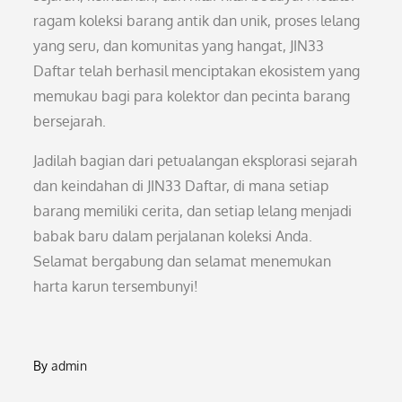
ragam koleksi barang antik dan unik, proses lelang
yang seru, dan komunitas yang hangat, JIN33
Daftar telah berhasil menciptakan ekosistem yang
memukau bagi para kolektor dan pecinta barang
bersejarah.
Jadilah bagian dari petualangan eksplorasi sejarah
dan keindahan di JIN33 Daftar, di mana setiap
barang memiliki cerita, dan setiap lelang menjadi
babak baru dalam perjalanan koleksi Anda.
Selamat bergabung dan selamat menemukan
harta karun tersembunyi!
By
admin