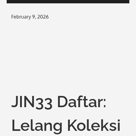
Posted
February 9, 2026
on
JIN33 Daftar:
Lelang Koleksi