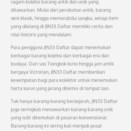
ragam koleksi barang antik dan unik yang
ditawarkan. Mulai dari perabotan antik, barang
seni klasik, hingga memorabilia langka, setiap item
yang dilelang di JIN33 Daftar memiliki cerita dan
nilai historis yang mendalam.
Para pengguna JIN33 Daftar dapat menemukan
berbagai barang koleksi dari berbagai era dan
budaya. Dari vas Tiongkok kuno hingga jam antik
bergaya Victorian, JIN33 Daftar memberikan
kesempatan bagi para kolektor untuk menemukan
harta karun yang jarang ditemui di tempat lain.
Tak hanya barang-barang bersejarah, JIN33 Daftar
juga seringkali menawarkan barang-barang unik
yang sulit ditemukan di pasaran konvensional.
Barang-barang ini sering kali menjadi pusat