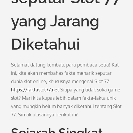
yang Jarang
Diketahui
Selamat datang kembali, para pembaca setia! Kali
ini, kita akan membahas fakta menarik seputar
dunia slot online, khususnya mengenai Slot 77.
https://faktaslot77.net
Siapa yang tidak suka game
slot? Mari kita kupas lebih dalam fakta-fakta unik
yang mungkin belum banyak diketahui tentang Slot
77. Simak ulasannya berikut ini!
Sejarah Singkat