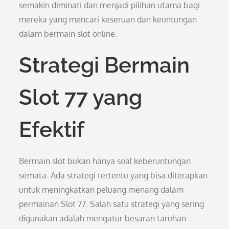
semakin diminati dan menjadi pilihan utama bagi
mereka yang mencari keseruan dan keuntungan
dalam bermain slot online.
Strategi Bermain
Slot 77 yang
Efektif
Bermain slot bukan hanya soal keberuntungan
semata. Ada strategi tertentu yang bisa diterapkan
untuk meningkatkan peluang menang dalam
permainan Slot 77. Salah satu strategi yang sering
digunakan adalah mengatur besaran taruhan