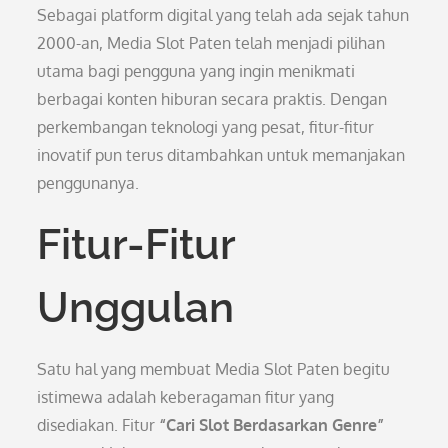
Sebagai platform digital yang telah ada sejak tahun
2000-an, Media Slot Paten telah menjadi pilihan
utama bagi pengguna yang ingin menikmati
berbagai konten hiburan secara praktis. Dengan
perkembangan teknologi yang pesat, fitur-fitur
inovatif pun terus ditambahkan untuk memanjakan
penggunanya.
Fitur-Fitur
Unggulan
Satu hal yang membuat Media Slot Paten begitu
istimewa adalah keberagaman fitur yang
disediakan. Fitur
“Cari Slot Berdasarkan Genre”