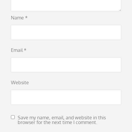
Name
*
Email
*
Website
Save my name, email, and website in this
browser for the next time I comment.