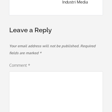
Industri Media
Leave a Reply
Your email address will not be published.
Required
fields are marked
*
Comment
*