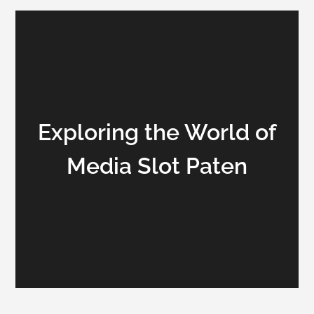
Exploring the World of
Media Slot Paten