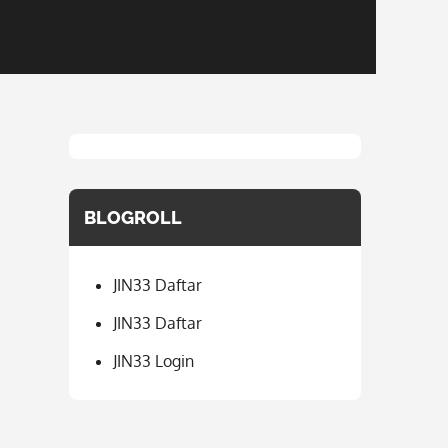
BLOGROLL
JIN33 Daftar
JIN33 Daftar
JIN33 Login