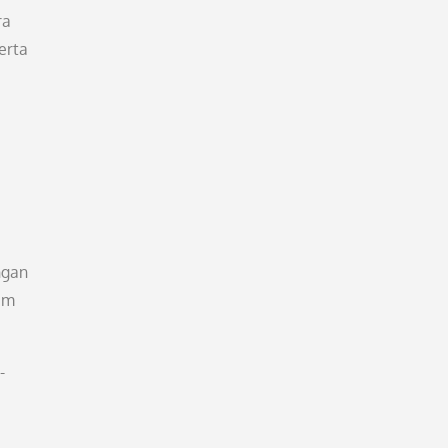
ra
erta
u
ngan
am
-