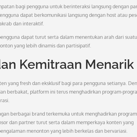
mpatan bagi pengguna untuk berinteraksi langsung dengan pa
, pengguna dapat berkomunikasi langsung dengan host atau pes
krab dan interaktif.
t pengguna dapat turut serta dalam menentukan arah dari suat
on yang lebih dinamis dan partisipatif.
dan Kemitraan Menarik
ten yang fresh dan eksklusif bagi para pengguna setianya. De
an berbakat, platform ini terus menghadirkan program-progr
rasi.
 dengan berbagai brand terkemuka untuk menghadirkan program
nsor dan partner turut serta dalam memperkaya konten yang
 pengalaman menonton yang lebih berkelas dan bervariasi.