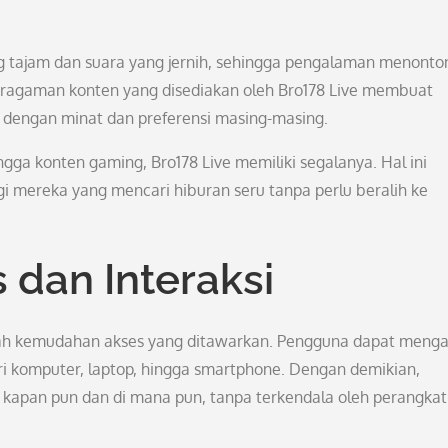
ang tajam dan suara yang jernih, sehingga pengalaman menonto
eragaman konten yang disediakan oleh Bro178 Live membuat
dengan minat dan preferensi masing-masing.
ingga konten gaming, Bro178 Live memiliki segalanya. Hal ini
gi mereka yang mencari hiburan seru tanpa perlu beralih ke
dan Interaksi
dalah kemudahan akses yang ditawarkan. Pengguna dapat meng
ari komputer, laptop, hingga smartphone. Dengan demikian,
kapan pun dan di mana pun, tanpa terkendala oleh perangkat