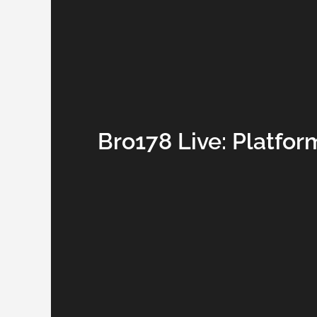
Bro178 Live: Platf