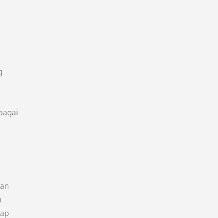
g
bagai
dan
n
iap