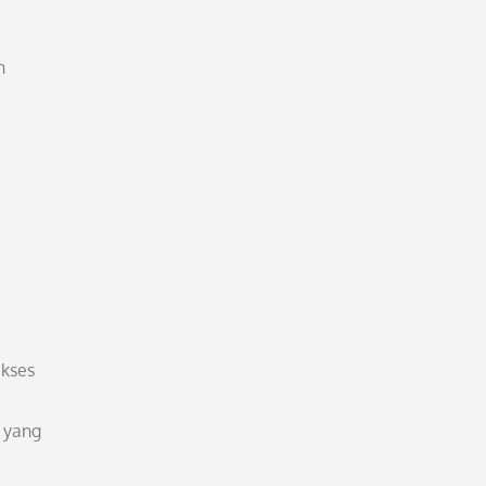
n
akses
 yang